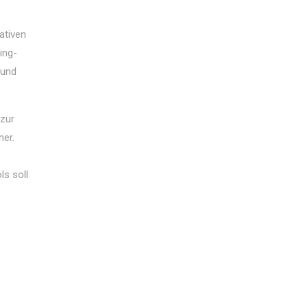
ativen
ing-
 und
 zur
her.
ls soll