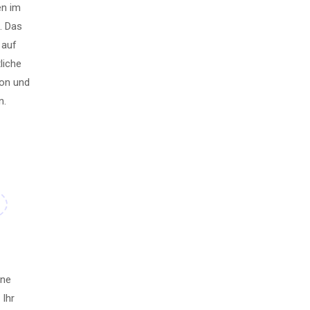
en im
n. Das
 auf
liche
ion und
n.
ene
 Ihr