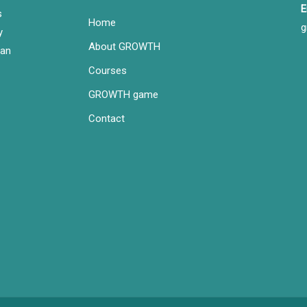
E
s
Home
g
y
About GROWTH
ean
Courses
GROWTH game
Contact