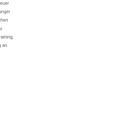
neuer
unger
chen
zu
aining,
 an.