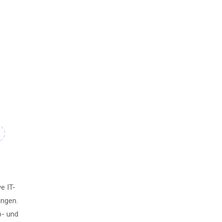
e IT-
ungen.
b- und